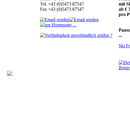
Tel. +43 (0)5473 87547
mit S
Fax +43 (0)5473 87547
ab € 3
pro P
Pausc
...
Ski F